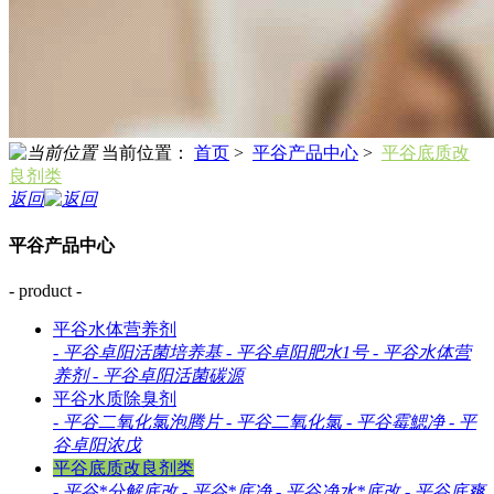
当前位置：
首页
>
平谷产品中心
>
平谷底质改
良剂类
返回
平谷产品中心
- product -
平谷水体营养剂
-
平谷卓阳活菌培养基
-
平谷卓阳肥水1号
-
平谷水体营
养剂
-
平谷卓阳活菌碳源
平谷水质除臭剂
-
平谷二氧化氯泡腾片
-
平谷二氧化氯
-
平谷霉鰓净
-
平
谷卓阳浓戊
平谷底质改良剂类
-
平谷*分解底改
-
平谷*底净
-
平谷净水*底改
-
平谷底爽