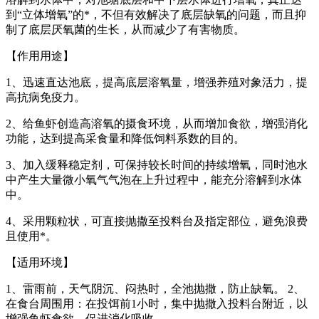
到“立体增氧”的*，不但有效解决了底层缺氧的问题，而且抑
制了底层厌氧菌的生长，从而减少了有害物质。
【作用用途】
1、迅速直达池底，提高底层溶氧量，增强养殖对象活力，提
高抗病免疫力。
2、给鱼虾创造高溶氧的摄食环境，从而增加食欲，增强消化
功能，达到提高采食量和降低饲料系数的目的。
3、加入缓释稳定剂，可保持较长时间的持续增氧，同时池水
中产生大量微小氧气气泡在上升过程中，能充分溶解到水体
中。
4、采用颗粒状，可直接抛撒至投料台及指定部位，避免浪费
且使用*。
【适用环境】
1、雷雨前，天气阴沉、闷热时，全池抛撒，防止缺氧。 2、
在食台周围用：在投饵前1小时，集中抛撒入投料台附近，以
增强鱼虾食欲，促进消化吸收。