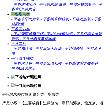
-
平谷浓浊水清
-
平谷碧水解 毒灵
-
平谷除锈底板净
-
平
谷卓阳*碧水安
平谷增氧类
-
平谷卓阳大片氧
-
平谷纳米颗粒氧
-
平谷底加氧
-
平谷
卓阳*氧
平谷营养类
-
平谷葡萄糖离子钙
-
平谷纳米聚能钙
-
平谷虾墨多维硬
壳钙
-
平谷卓阳五黄精华液
平谷其他
-
平谷桡枝清
-
平谷卓阳水环清
-
平谷锚鳋净
-
平谷原丛
净
平谷微生物类
-
平谷水活爽
-
平谷卓阳浓乳酸
-
平谷高浓缩乳酸菌种
-
平谷EM调水王
平谷纳米颗粒氧
所属分类：增氧类
产品介绍：
【主要成份】过碳酸钠、缓释助溶剂、稳定剂、增