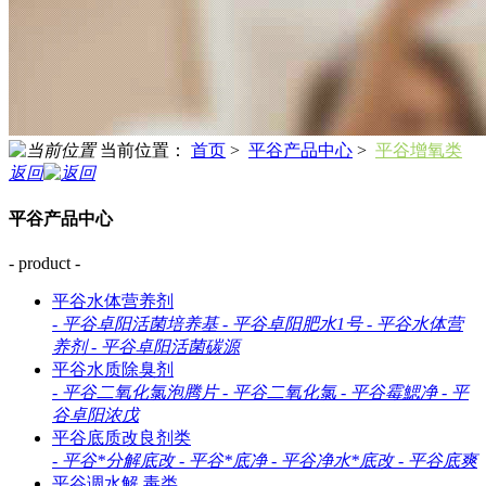
当前位置：
首页
>
平谷产品中心
>
平谷增氧类
返回
平谷产品中心
- product -
平谷水体营养剂
-
平谷卓阳活菌培养基
-
平谷卓阳肥水1号
-
平谷水体营
养剂
-
平谷卓阳活菌碳源
平谷水质除臭剂
-
平谷二氧化氯泡腾片
-
平谷二氧化氯
-
平谷霉鰓净
-
平
谷卓阳浓戊
平谷底质改良剂类
-
平谷*分解底改
-
平谷*底净
-
平谷净水*底改
-
平谷底爽
平谷调水解 毒类