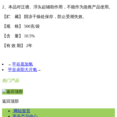
2、本品对泛塘、浮头起辅助作用，不能作为急救产品使用。
【贮 藏】 阴凉干燥处保存，防止受潮失效。
【规 格】 500克/袋
【含 量】 10.5%
【有 效 期】 2年
←
平谷底加氧
平谷卓阳大片氧
→
热门产品
返回顶部
网站首页
平谷产品中心