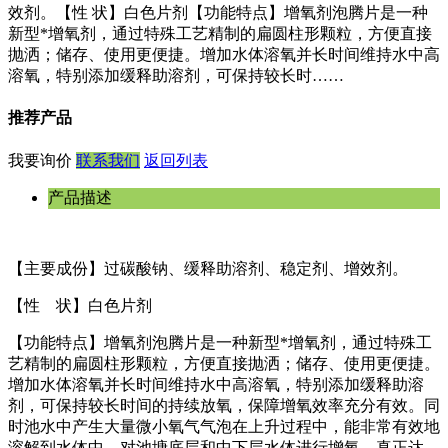
效剂。【性 状】白色片剂【功能特点】增氧剂泡腾片是一种
新型*增氧剂，通过特殊工艺精制的扁圆柱形颗粒，方便直接
抛洒；储存、使用更便捷。增加水体溶氧并长时间维持水中高
溶氧，特别添加缓释助溶剂，可保持较长时……
推荐产品
我要询价
联系我们
返回列表
产品描述
【主要成份】过碳酸钠、缓释助溶剂、稳定剂、增效剂。
【性 状】白色片剂
【功能特点】增氧剂泡腾片是一种新型*增氧剂，通过特殊工
艺精制的扁圆柱形颗粒，方便直接抛洒；储存、使用更便捷。
增加水体溶氧并长时间维持水中高溶氧，特别添加缓释助溶
剂，可保持较长时间的持续放氧，保障增氧效率充分有效。同
时池水中产生大量微小氧气气泡在上升过程中，能非常有效地
溶解到水体中，对池塘底层和中下层水体进行增氧，真正达