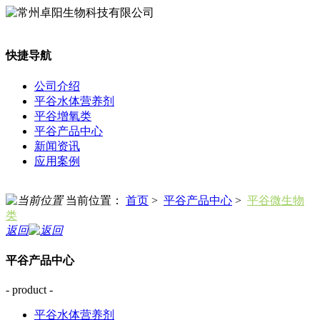
快捷导航
公司介绍
平谷水体营养剂
平谷增氧类
平谷产品中心
新闻资讯
应用案例
当前位置：
首页
>
平谷产品中心
>
平谷微生物
类
返回
平谷产品中心
- product -
平谷水体营养剂