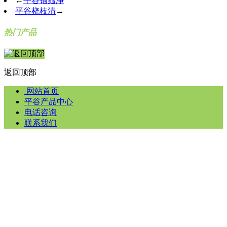
←
平谷锚鳋净
平谷桡枝清
→
热门产品
返回顶部
网站首页
平谷产品中心
电话咨询
联系我们