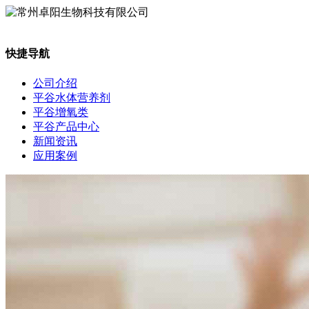
快捷导航
公司介绍
平谷水体营养剂
平谷增氧类
平谷产品中心
新闻资讯
应用案例