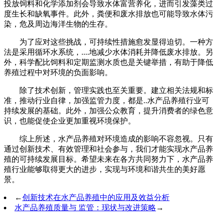
投放饲料和化学添加剂会导致水体富营养化，进而引发藻类过
度生长和缺氧事件。此外，粪便和废水排放也可能导致水体污
染，危及周边海洋生物的生存。
为了应对这些挑战，可持续性措施愈发显得迫切。一种方
法是采用循环水系统，....地减少水体消耗并降低废水排放。另
外，科学配比饲料和定期监测水质也是关键举措，有助于降低
养殖过程中对环境的负面影响。
除了技术创新，管理实践也至关重要。建立相关法规和标
准，推动行业自律，加强监管力度，都是..水产品养殖行业可
持续发展的基础。此外，加强公众教育，提升消费者的绿色意
识，也能促使企业更加重视环境保护。
综上所述，水产品养殖对环境造成的影响不容忽视。只有
通过创新技术、有效管理和社会参与，我们才能实现水产品养
殖的可持续发展目标。希望未来在各方共同努力下，水产品养
殖行业能够取得更大的进步，实现与环境和谐共生的美好愿
景。
←
创新技术在水产品养殖中的应用及效益分析
水产品养殖质量与 监管：现状与改进策略
→