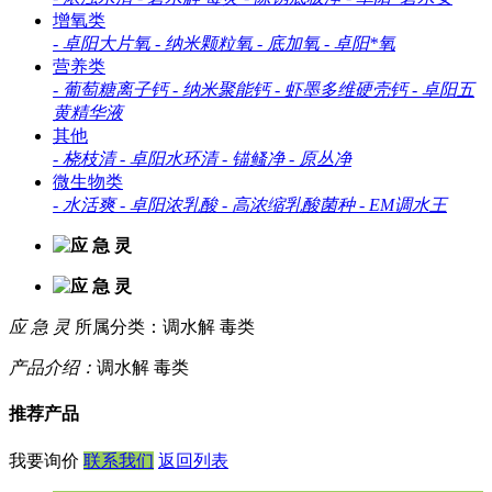
增氧类
-
卓阳大片氧
-
纳米颗粒氧
-
底加氧
-
卓阳*氧
营养类
-
葡萄糖离子钙
-
纳米聚能钙
-
虾墨多维硬壳钙
-
卓阳五
黄精华液
其他
-
桡枝清
-
卓阳水环清
-
锚鳋净
-
原丛净
微生物类
-
水活爽
-
卓阳浓乳酸
-
高浓缩乳酸菌种
-
EM调水王
应 急 灵
所属分类：调水解 毒类
产品介绍：
调水解 毒类
推荐产品
我要询价
联系我们
返回列表