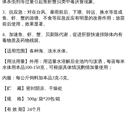
体杀虫剂等过量引起鱼虾蟹贝类中毒厌食现象。
3、抗应急：对在台风、暴雨前后、下塘、转运、换水等造成
鱼、虾、蟹的游塘、不食等应急反应有明显的改善作用；放苗
前后使用，效果显著。
4、加速鱼、虾、蟹、贝新陈代谢，促进肝脏快速排除体内有
毒物质及药物残留。
【适用范围】各种海、淡水水体。
【用法用量】外用：用适量水溶解后全池均匀泼洒，每亩每米
水体用本品100-150克，可根据具体情况酌情加量使用；
内服：每公斤饲料加本品3克-5克。
【贮 藏】密封阴凉、干燥处
【规 格】 500g/ 袋*20包/箱
【有 效 期】24个月