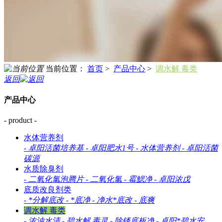
当前位置：
首页
>
产品中心
>
调水解 毒类
返回
产品中心
- product -
水体营养剂
-
卓阳活菌培养基
-
卓阳肥水1号
-
水体营养剂
-
卓阳活菌
碳源
水质除臭剂
-
二氧化氯泡腾片
-
二氧化氯
-
霉鰓净
-
卓阳浓戊
底质改良剂类
-
*分解底改
-
*底净
-
净水*底改
-
底爽
调水解 毒类
-
浓浊水清
-
碧水解 毒灵
-
除锈底板净
-
卓阳*碧水安