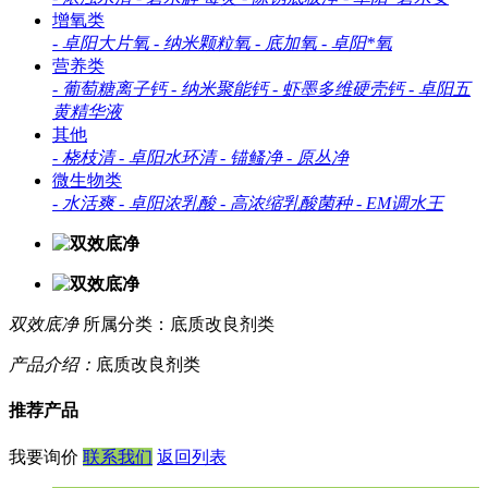
增氧类
-
卓阳大片氧
-
纳米颗粒氧
-
底加氧
-
卓阳*氧
营养类
-
葡萄糖离子钙
-
纳米聚能钙
-
虾墨多维硬壳钙
-
卓阳五
黄精华液
其他
-
桡枝清
-
卓阳水环清
-
锚鳋净
-
原丛净
微生物类
-
水活爽
-
卓阳浓乳酸
-
高浓缩乳酸菌种
-
EM调水王
双效底净
所属分类：底质改良剂类
产品介绍：
底质改良剂类
推荐产品
我要询价
联系我们
返回列表