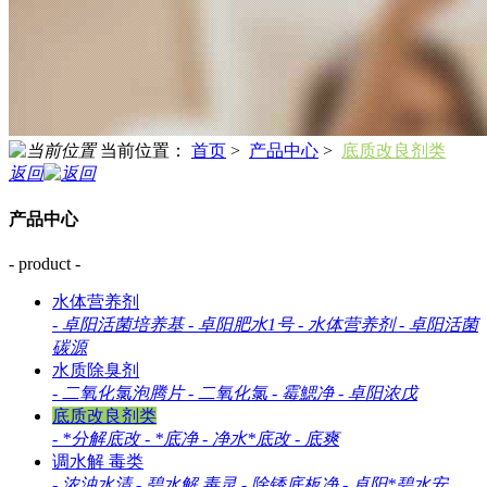
当前位置：
首页
>
产品中心
>
底质改良剂类
返回
产品中心
- product -
水体营养剂
-
卓阳活菌培养基
-
卓阳肥水1号
-
水体营养剂
-
卓阳活菌
碳源
水质除臭剂
-
二氧化氯泡腾片
-
二氧化氯
-
霉鰓净
-
卓阳浓戊
底质改良剂类
-
*分解底改
-
*底净
-
净水*底改
-
底爽
调水解 毒类
-
浓浊水清
-
碧水解 毒灵
-
除锈底板净
-
卓阳*碧水安