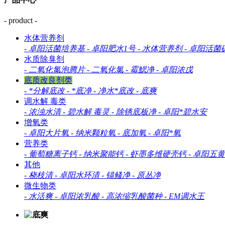
- product -
水体营养剂
-
卓阳活菌培养基
-
卓阳肥水1号
-
水体营养剂
-
卓阳活菌
水质除臭剂
-
二氧化氯泡腾片
-
二氧化氯
-
霉鰓净
-
卓阳浓戊
底质改良剂类
-
*分解底改
-
*底净
-
净水*底改
-
底爽
调水解 毒类
-
浓浊水清
-
碧水解 毒灵
-
除锈底板净
-
卓阳*碧水安
增氧类
-
卓阳大片氧
-
纳米颗粒氧
-
底加氧
-
卓阳*氧
营养类
-
葡萄糖离子钙
-
纳米聚能钙
-
虾墨多维硬壳钙
-
卓阳五黄
其他
-
桡枝清
-
卓阳水环清
-
锚鳋净
-
原丛净
微生物类
-
水活爽
-
卓阳浓乳酸
-
高浓缩乳酸菌种
-
EM调水王