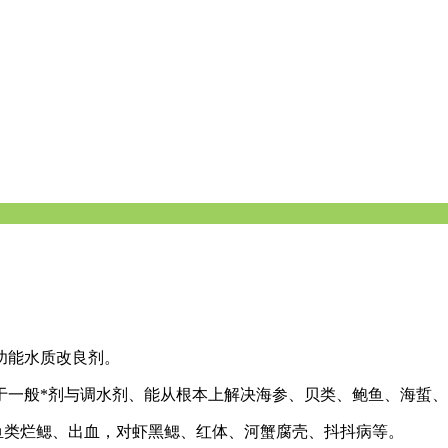
功能水质改良剂。
于一般*剂与调水剂、能从根本上解决海参、贝类、鲍鱼、海蜇
鱼类烂鳃、出血，对虾黑鳃、红体、河蟹腐壳、抖抖病等。