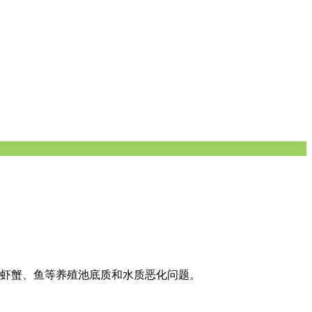
、虾蟹、鱼等养殖池底质和水质恶化问题。