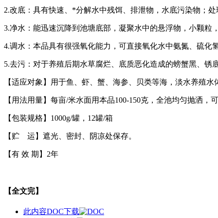
2.改底：具有快速、*分解水中残饵、排泄物，水底污染物；
3.净水：能迅速沉降到池塘底部，凝聚水中的悬浮物，小颗粒
4.调水：本品具有很强氧化能力，可直接氧化水中氨氮、硫化
5.去污：对于养殖后期水草腐烂、底质恶化造成的螃蟹黑、锈
【适应对象】用于鱼、虾、蟹、海参、贝类等海，淡水养殖水
【用法用量】每亩/米水面用本品100-150克，全池均匀抛洒
【包装规格】1000g/罐，12罐/箱
【贮 运】遮光、密封、阴凉处保存。
【有 效 期】2年
【全文完】
此内容DOC下载