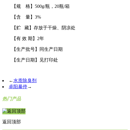
【规 格】500g/瓶，20瓶/箱
【含 量】3%
【贮 藏】存放于干燥、阴凉处
【有 效 期】2年
【生产批号】同生产日期
【生产日期】见打印处
←
水质除臭剂
卓阳暴停
→
热门产品
返回顶部