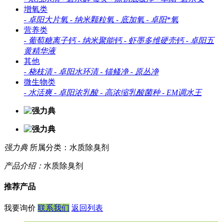
增氧类
-
卓阳大片氧
-
纳米颗粒氧
-
底加氧
-
卓阳*氧
营养类
-
葡萄糖离子钙
-
纳米聚能钙
-
虾墨多维硬壳钙
-
卓阳五
黄精华液
其他
-
桡枝清
-
卓阳水环清
-
锚鳋净
-
原丛净
微生物类
-
水活爽
-
卓阳浓乳酸
-
高浓缩乳酸菌种
-
EM调水王
强力典
所属分类：水质除臭剂
产品介绍：
水质除臭剂
推荐产品
我要询价
联系我们
返回列表