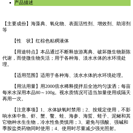
产品描述
【主要成份】海藻典、氧化物、表面活性剂、增效剂、助溶剂
等
【性 状】红棕色粘稠液体
【用途特点】本品通过不断释放游离典、破坏微生物新陈
代谢，而使微生物失活；用于各种海、淡水水体的水环境处
理。
【适用范围】适用于各种海、淡水水体的水环境处理。
【用法用量】用2000倍水稀释搅拌后全池均匀泼洒；每亩
每米水深用本品80～100g。视水质情况可适当加量使用或隔天
再用一次。
【注意事项】1、水体缺氧时禁用；2、按规定使用，不影
响水体中鱼、虾、蟹、鳖、蛙、海参、海蜇、蛏子、泥鳅和其
它物种水生生物，冷水性鱼类慎用；3、避免与强酸、强碱和
季胺盐类药物同时使用；4、使用时尽量减少强光照射。