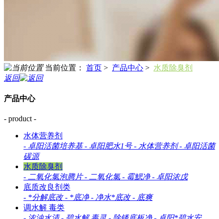
当前位置：
首页
>
产品中心
>
水质除臭剂
返回
产品中心
- product -
水体营养剂
-
卓阳活菌培养基
-
卓阳肥水1号
-
水体营养剂
-
卓阳活菌
碳源
水质除臭剂
-
二氧化氯泡腾片
-
二氧化氯
-
霉鰓净
-
卓阳浓戊
底质改良剂类
-
*分解底改
-
*底净
-
净水*底改
-
底爽
调水解 毒类
-
浓浊水清
-
碧水解 毒灵
-
除锈底板净
-
卓阳*碧水安